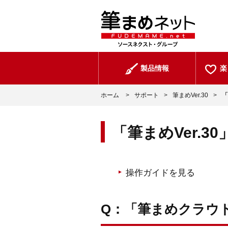
製品情報
楽
ホーム
>
サポート
>
筆まめVer.30
>
「
「筆まめVer.3
操作ガイドを見る
Q：「筆まめクラウ