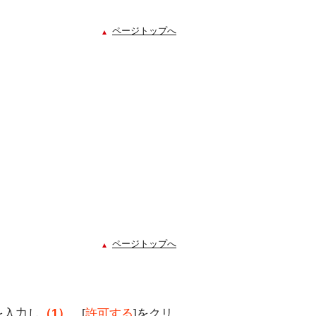
ページトップへ
ページトップへ
を入力し
（1）
、[
許可する
]をクリ