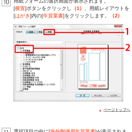
用紙フォームの選択画面が表示されます。
[
横置
]ボタンをクリックし
（1）
、用紙レイアウトを
[
はがき
]内の[
年賀葉書
]をクリックします。
（2）
ページトップへ
選択項目の中に[
海外郵便用年賀葉書
]が表示されま