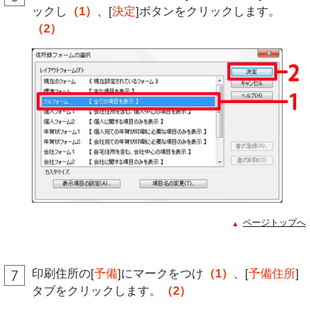
ックし
（1）
、[
決定
]ボタンをクリックします。
（2）
ページトップへ
印刷住所の[
予備
]にマークをつけ
（1）
、[
予備住所
]
タブをクリックします。
（2）