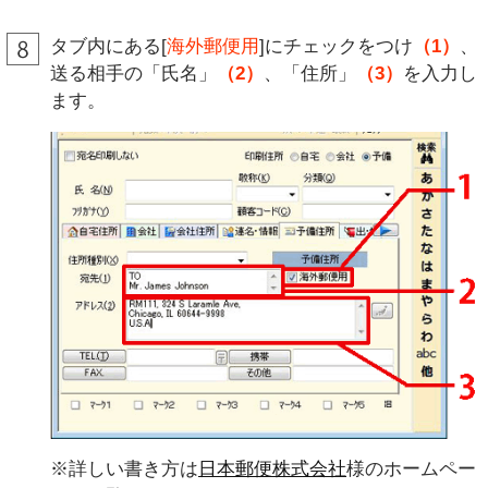
タブ内にある[
海外郵便用
]にチェックをつけ
（1）
、
送る相手の「氏名」
（2）
、「住所」
（3）
を入力し
ます。
※詳しい書き方は
日本郵便株式会社
様のホームペー