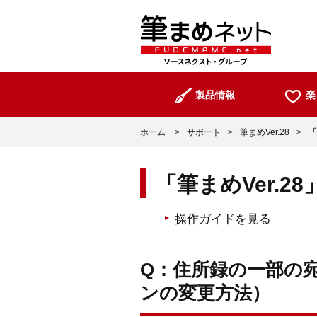
製品情報
楽
ホーム
>
サポート
>
筆まめVer.28
>
「
「筆まめVer.2
操作ガイドを見る
Q：住所録の一部の
ンの変更方法）