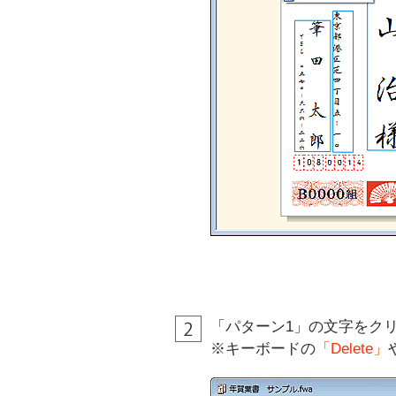
「パターン1」の文字をク
※キーボードの
「
Delete
」