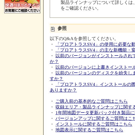
製品ラインナップについて詳しくは
をご確認ください。
参照
以下のQ&Aを参照してください。
・
「プロアトラスSV4」の使用に必要な
・
「プロアトラスSV4」の主な新機能・
・
以前のバージョンがインストールされ
か？
・
以前のバージョンに上書きインストー
・
以前のバージョンのディスクを紛失し
すか？
・
「プロアトラスSV4」インストールの
ありますか？
・
ご購入前の基本的なご質問はこちら
・
収録エリア・製品ラインナップに関す
・
1年間地図データ更新パック付き製品
・
バージョンアップに関するご質問はこ
・
インストールに関するご質問はこちら
・
地図表示に関するご質問はこちら