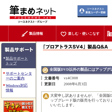
ソースネクスト
新規ユーザー登録
製品情報
楽しむ・使いこなす
製品サポート
トップ
全国版DVD以外の製品にはアップグ
サポートセンタ
vz4C008
ーのご案内
文書番号
更新日
2008年6月3日
Windows対応
情報
大変申し訳ありませんが、「全国版
ップグレード版の販売を行っており
いいたします。