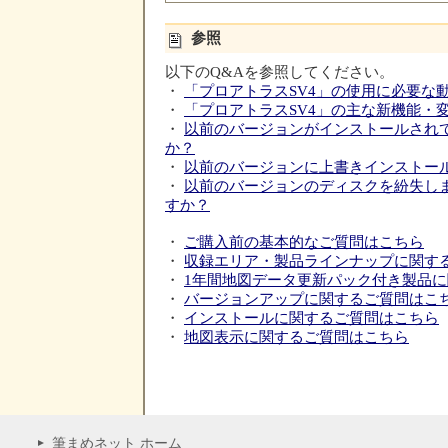
参照
以下のQ&Aを参照してください。
・
「プロアトラスSV4」の使用に必要な
・
「プロアトラスSV4」の主な新機能・
・
以前のバージョンがインストールされ
か？
・
以前のバージョンに上書きインストー
・
以前のバージョンのディスクを紛失し
すか？
・
ご購入前の基本的なご質問はこちら
・
収録エリア・製品ラインナップに関す
・
1年間地図データ更新パック付き製品
・
バージョンアップに関するご質問はこ
・
インストールに関するご質問はこちら
・
地図表示に関するご質問はこちら
筆まめネット ホーム