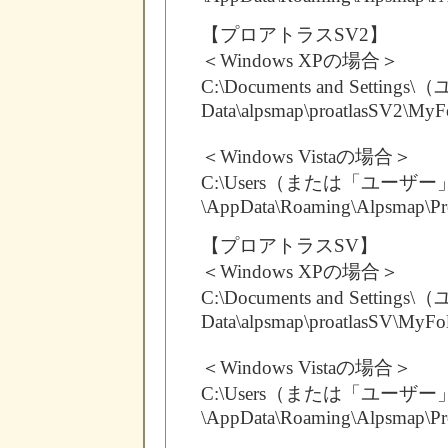
【プロアトラスSV2】
＜Windows XPの場合＞
C:\Documents and Settings
Data\alpsmap\proatlasSV2\MyF
＜Windows Vistaの場合＞
C:\Users（または「ユーザ
\AppData\Roaming\Alpsmap\Pr
【プロアトラスSV】
＜Windows XPの場合＞
C:\Documents and Settings
Data\alpsmap\proatlasSV\MyFo
＜Windows Vistaの場合＞
C:\Users（または「ユーザ
\AppData\Roaming\Alpsmap\Pr