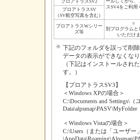
ールしてから、
プロアトラスSV2
スSV4をご利用
プロアトラスSV
（SV航空写真を含む）
○
プロアトラスWシリー
別プログラムと
ズ等
いただけ
※
下記のフォルダを誤って削除
データの表示ができなくなり
（下記はインストールされた
す。）
【プロアトラスSV3】
＜Windows XPの場合＞
C:\Documents and Settings
Data\alpsmap\PASV\MyFolder
＜Windows Vistaの場合＞
C:\Users（または「ユーザ
\AppData\Roaming\Alpsmap\P