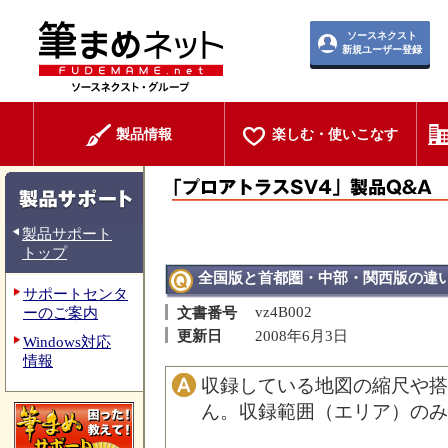
ソースネクスト
新規ユーザー登録
製品情報
楽しむ・使いこなす
製品サポート
トップ
全国版と首都圏・中部・関西版の違
サポートセンタ
vz4B002
ーのご案内
文書番号
更新日
2008年6月3日
Windows対応
情報
収録している地図の縮尺や搭
ん。収録範囲（エリア）のみ