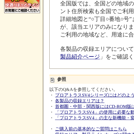
全国版では、全国どの地域の
ント住所検索も全国でご利用
詳細地図と“○丁目○番地○号
が、該当エリアのみになりま
ご利用の地域など、用途に合
各製品の収録エリアについて
製品紹介ページ
」をご確認く
参照
以下のQ&Aを参照してください。
・
プロアトラスSV4シリーズにはどのよ
・
各製品の収録エリアは？
・
首都圏・中部・関西版にはCD-ROM版
・
「プロアトラスSV4」の使用に必要な
・
「プロアトラスSV4」の主な新機能・
・
ご購入前の基本的なご質問はこちら