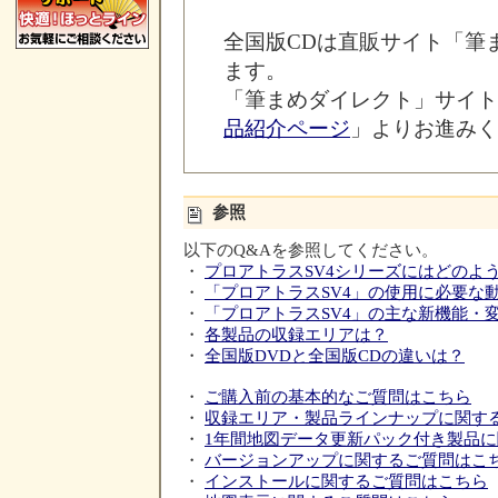
全国版CDは直販サイト「筆
ます。
「筆まめダイレクト」サイト
品紹介ページ
」よりお進みく
参照
以下のQ&Aを参照してください。
・
プロアトラスSV4シリーズにはどのよ
・
「プロアトラスSV4」の使用に必要な
・
「プロアトラスSV4」の主な新機能・
・
各製品の収録エリアは？
・
全国版DVDと全国版CDの違いは？
・
ご購入前の基本的なご質問はこちら
・
収録エリア・製品ラインナップに関す
・
1年間地図データ更新パック付き製品
・
バージョンアップに関するご質問はこ
・
インストールに関するご質問はこちら