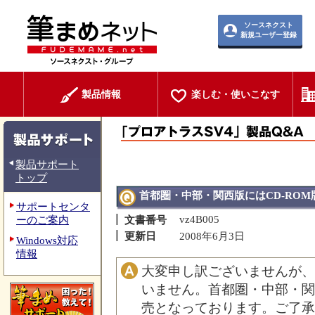
ソースネクスト
新規ユーザー登録
製品情報
楽しむ・使いこなす
製品サポート
トップ
首都圏・中部・関西版にはCD-RO
サポートセンタ
vz4B005
ーのご案内
文書番号
更新日
2008年6月3日
Windows対応
情報
大変申し訳ございませんが、
いません。首都圏・中部・関西
売となっております。ご了承