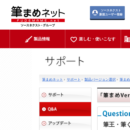
ソースネクスト
新規ユーザー登録
製品情報
楽しむ・使いこなす
筆まめネット
›
サポート
›
製品バージョン選択
›
筆まめ V
筆王・筆ぐ