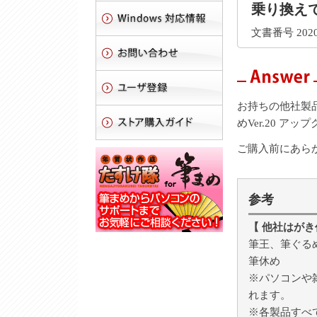
乗り換え
文書番号 2020
お持ちの他社製品
めVer.20 
ご購入前にあら
参考
【 他社はがき
筆王、筆ぐる
筆休め
※パソコンや
れます。
※各製品すべ