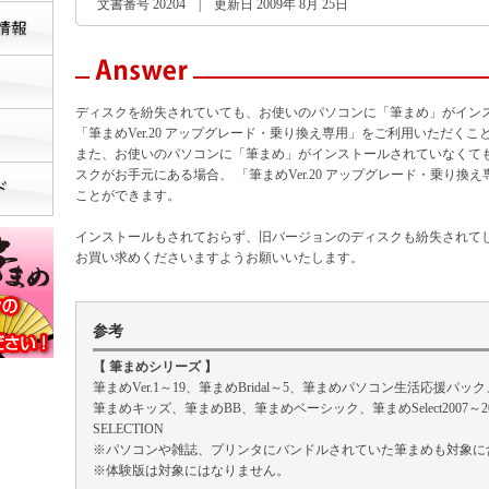
文書番号 20204 | 更新日 2009年 8月 25日
ディスクを紛失されていても、お使いのパソコンに「筆まめ」がイン
「筆まめVer.20 アップグレード・乗り換え専用」をご利用いただくこ
また、お使いのパソコンに「筆まめ」がインストールされていなくて
スクがお手元にある場合、 「筆まめVer.20 アップグレード・乗り換
ことができます。
インストールもされておらず、旧バージョンのディスクも紛失されてし
お買い求めくださいますようお願いいたします。
参考
【 筆まめシリーズ 】
筆まめVer.1～19、筆まめBridal～5、筆まめパソコン生活応援パ
筆まめキッズ、筆まめBB、筆まめベーシック、筆まめSelect2007～2
SELECTION
※パソコンや雑誌、プリンタにバンドルされていた筆まめも対象に
※体験版は対象にはなりません。