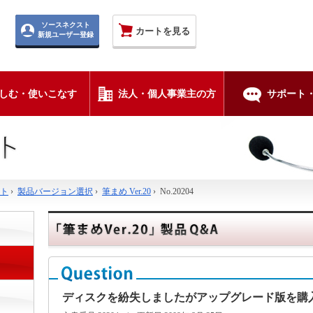
ソースネクスト
カートを見る
新規ユーザー登録
しむ・使いこなす
法人・個人事業主の方
サポート・
ト
›
製品バージョン選択
›
筆まめ Ver.20
›
No.20204
ディスクを紛失しましたがアップグレード版を購