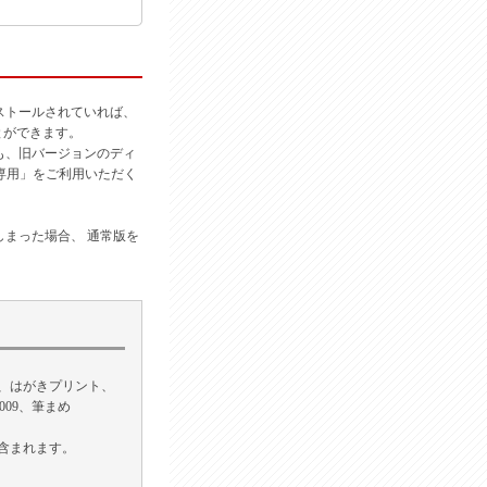
ストールされていれば、
とができます。
も、旧バージョンのディ
え専用」をご利用いただく
まった場合、 通常版を
ック、はがきプリント、
009、筆まめ
含まれます。