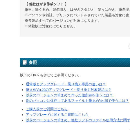
【 他社はがき作成ソフト 】
筆王、筆ぐるめ、宛名職人、はがきスタジオ、楽々はがき、筆自慢
※パソコンや雑誌、プリンタにバンドルされていた製品も対象に含
※各製品すべてのバージョンが対象になります。
※体験版は対象にはなりません。
参照
以下の Q&A も併せてご参照ください。
通常版とアップグレード・乗り換え専用の違いは？
筆まめVer.20のアップグレード・乗り換え対象製品は？
以前のバージョンの筆まめで作った住所録を使うには？
別のパソコンに保存してあるファイルを筆まめVer.20で使うには？
ご購入前のご質問はこちら
アップグレードに関するご質問はこちら
以前のバージョンの筆まめ、他社ソフトのファイル使用方法に関