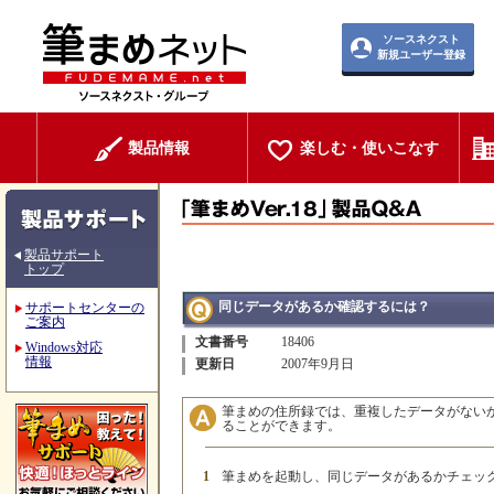
ソースネクスト
新規ユーザー登録
製品情報
楽しむ・使いこなす
製品サポート
トップ
同じデータがあるか確認するには？
サポートセンターの
ご案内
文書番号
18406
Windows対応
情報
更新日
2007年9月日
筆まめの住所録では、重複したデータがない
ることができます。
1
筆まめを起動し、同じデータがあるかチェッ