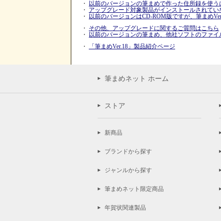
・
以前のバージョンの筆まめで作った住所録を使う
・
アップグレード対象製品がインストールされてい
・
以前のバージョンはCD-ROM版ですが、筆まめVer
・
その他、アップグレードに関するご質問はこちら
・
以前のバージョンの筆まめ、他社ソフトのファイ
・
「筆まめVer.18」製品紹介ページ
筆まめネット ホーム
ストア
新商品
ブランドから探す
ジャンルから探す
筆まめネット限定商品
年賀状関連製品