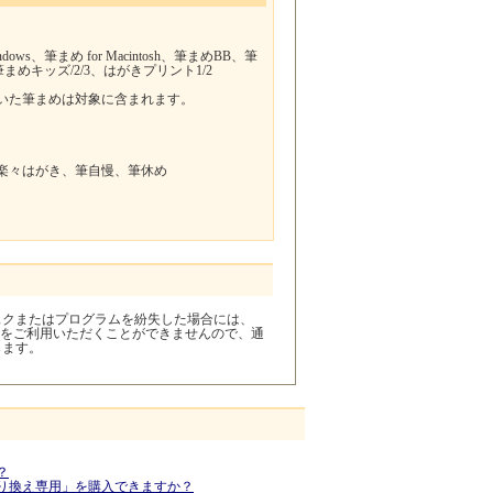
dows、筆まめ for Macintosh、筆まめBB、筆
、筆まめキッズ/2/3、はがきプリント1/2
いた筆まめは対象に含まれます。
楽々はがき、筆自慢、筆休め
。
スクまたはプログラムを紛失した場合には、
用」をご利用いただくことができませんので、通
します。
？
り換え専用」を購入できますか？