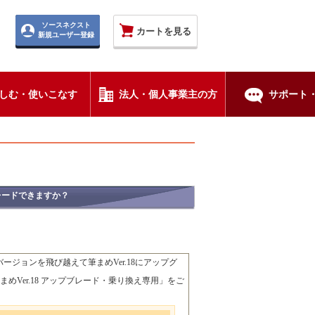
ソースネクスト
カートを見る
新規ユーザー登録
しむ・使いこなす
法人・個人事業主の方
サポート・
レードできますか？
ジョンを飛び越えて筆まめVer.18にアップグ
まめVer.18 アップブレード・乗り換え専用」をご