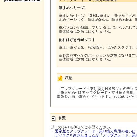
筆まめシリーズ
筆まめVer.1～17、DOS版筆まめ、筆まめ for Win
まめベーシック、筆まめSelect、筆まめSelect
※パソコンや雑誌、プリンタにバンドルされて
※体験版は対象にはなりません。
他社はがき作成ソフト
筆王、筆ぐるめ、宛名職人、はがきスタジオ、
※各製品すべてのバージョンが対象になります
※体験版は対象にはなりません。
注意
「アップグレード・乗り換え対象製品」のディ
「筆まめVer.18 アップグレード・乗り換え専
常版をお買い求めくださいますようお願いいた
参照
以下のQ&Aも併せてご参照ください。
・
通常版とアップグレード・乗り換え専用の違いは
・
ディスクを紛失しましたが「アップグレード・乗