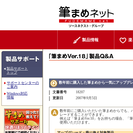
製品情報
楽
製品サポート
トップ
数年前に購入した筆まめから一気にアップグ
サポートセンターの
ご案内
文書番号
18207
Windows対応
情報
更新日
2007年9月5日
数年前にご購入いただいた筆まめからでも、バー
レードすることができます。
例えば「筆まめVer.10」をお持ちの場合、「筆
使用いただけます。
アップグレード・乗り換え対象製品