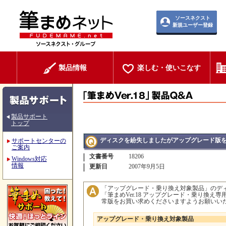
ソースネクスト
新規ユーザー登録
製品情報
楽しむ・使いこなす
製品サポート
トップ
ディスクを紛失しましたがアップグレード版
サポートセンターの
ご案内
文書番号
18206
Windows対応
情報
更新日
2007年9月5日
「アップグレード・乗り換え対象製品」のデ
「筆まめVer.18 アップグレード・乗り換
常版をお買い求めくださいますようお願いい
アップグレード・乗り換え対象製品