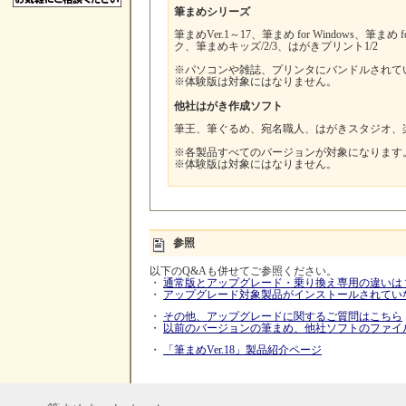
筆まめシリーズ
筆まめVer.1～17、筆まめ for Windows、筆まめ
ク、筆まめキッズ/2/3、はがきプリント1/2
※パソコンや雑誌、プリンタにバンドルされて
※体験版は対象にはなりません。
他社はがき作成ソフト
筆王、筆ぐるめ、宛名職人、はがきスタジオ、
※各製品すべてのバージョンが対象になります
※体験版は対象にはなりません。
参照
以下のQ&Aも併せてご参照ください。
・
通常版とアップグレード・乗り換え専用の違いは
・
アップグレード対象製品がインストールされてい
・
その他、アップグレードに関するご質問はこちら
・
以前のバージョンの筆まめ、他社ソフトのファイ
・
「筆まめVer.18」製品紹介ページ