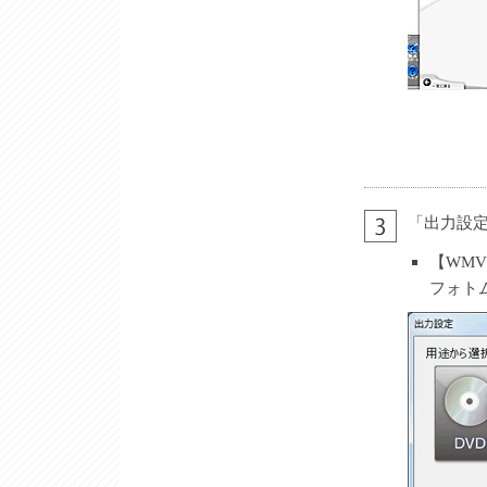
「出力設
【WMV
フォト