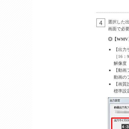
選択した
画面で必
◎【WM
【出力
［16
解像度
【動画
動画の
【画質
標準設