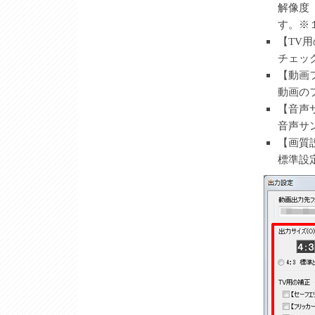
解像度
す。※
【TV
チェッ
【動画
動画の
【音声
音声サ
【画質
標準設