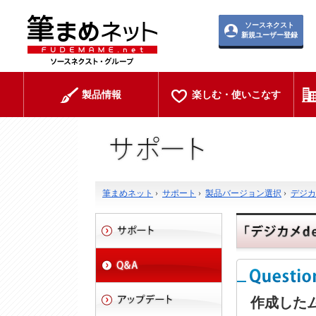
ソースネクスト
新規ユーザー登録
製品情報
楽しむ・使いこなす
筆まめネット
›
サポート
›
製品バージョン選択
›
デジカメ
作成した