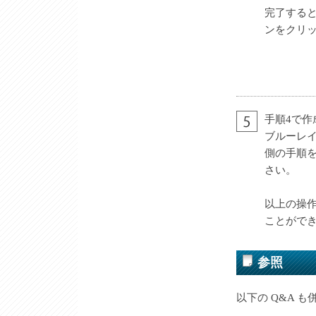
完了する
ンをクリ
手順4で
ブルーレ
側の手順
さい。
以上の操
ことがで
参照
以下の Q&A 