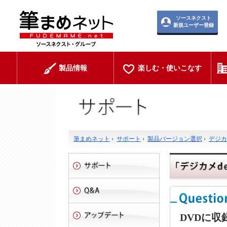
ソースネクスト
新規ユーザー登録
製品情報
楽しむ・使いこなす
筆まめネット
›
サポート
›
製品バージョン選択
›
デジカメ
DVDに