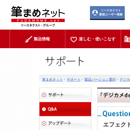
ソースネクスト
新規ユーザー登録
製品情報
楽しむ・使いこなす
筆まめネット
›
サポート
›
製品バージョン選択
›
デジカメ
エフェク