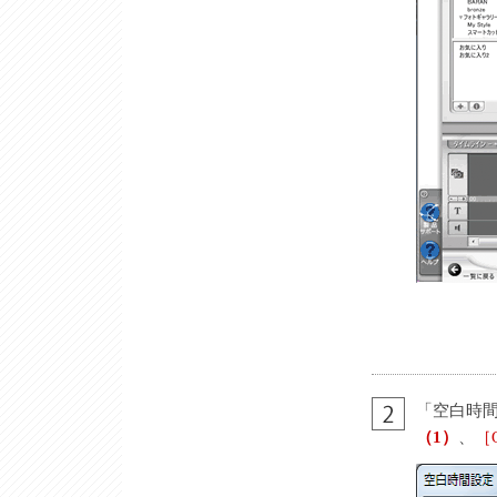
「空白時
（1）
、
［