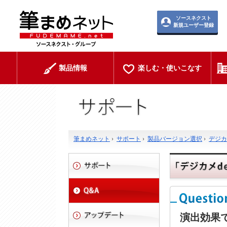
ソースネクスト
新規ユーザー登録
製品情報
楽しむ・使いこなす
筆まめネット
›
サポート
›
製品バージョン選択
›
デジカメ
演出効果