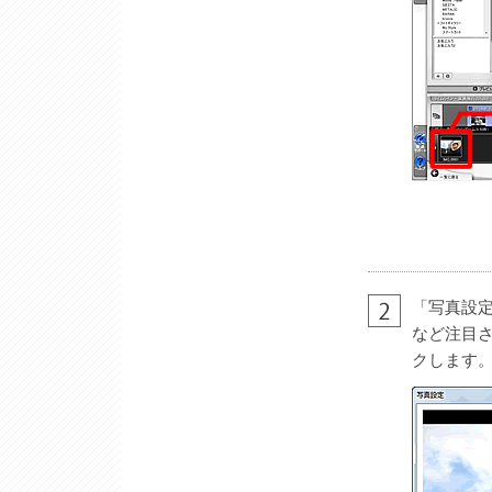
「写真設
など注目
クします