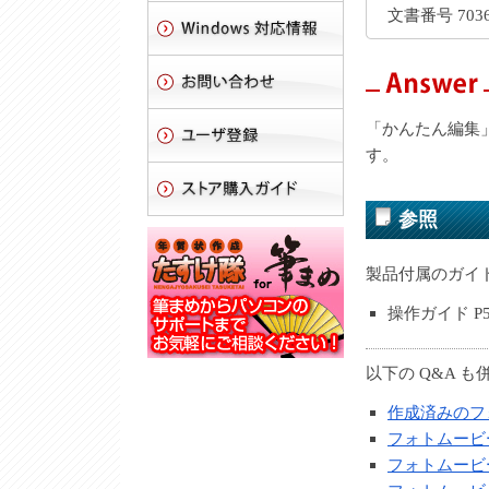
文書番号 7036
「かんたん編集
す。
参照
製品付属のガイ
操作ガイド 
以下の Q&A 
作成済みのフ
フォトムービ
フォトムービ