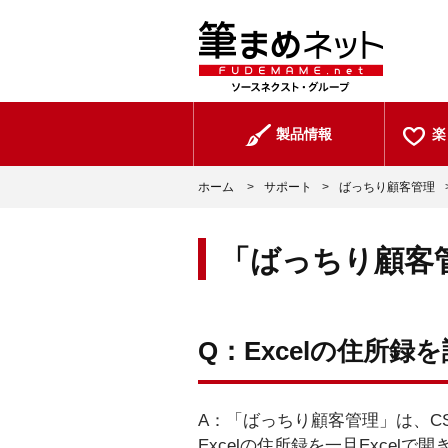
製品情報
楽
ホーム
>
サポート
>
ばっちり顧客管理
「ばっちり顧客
Q：Excelの住所録
A：「ばっちり顧客管理」は、C
Excelの住所録を一旦Exce