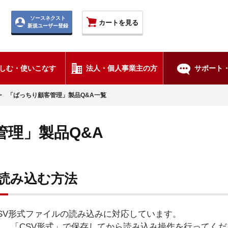
ソースネクスト
カートを見る
新規ユーザー登録
しむ・使いこなす
法人・個人事業主の方
サポート・
>
「ばっちり顧客管理」製品Q&A一覧
管理」製品Q&A
を読み込む方法
SV形式ファイルの読み込みに対応しています。
lで開き、「CSV形式」で保存してから読み込み操作を行ってく