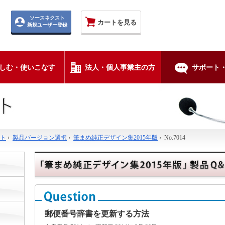
ソースネクスト
カートを見る
新規ユーザー登録
しむ・使いこなす
法人・個人事業主の方
サポート・
ト
›
製品バージョン選択
›
筆まめ純正デザイン集2015年版
›
No.7014
郵便番号辞書を更新する方法