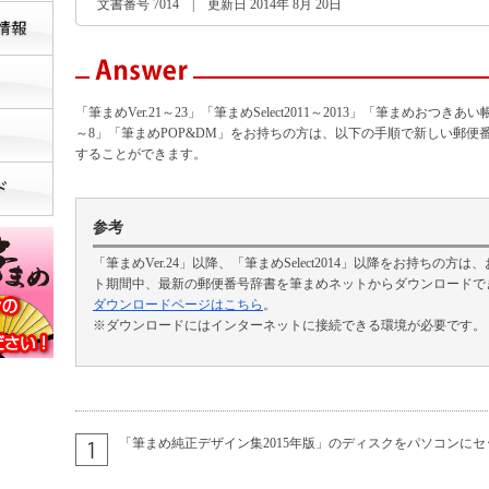
文書番号 7014 | 更新日 2014年 8月 20日
「筆まめVer.21～23」「筆まめSelect2011～2013」「筆まめおつきあい帳
～8」「筆まめPOP&DM」をお持ちの方は、以下の手順で新しい郵便
することができます。
参考
「筆まめVer.24」以降、「筆まめSelect2014」以降をお持ちの方
ト期間中、最新の郵便番号辞書を筆まめネットからダウンロードで
ダウンロードページはこちら
。
※ダウンロードにはインターネットに接続できる環境が必要です。
「筆まめ純正デザイン集2015年版」のディスクをパソコンに