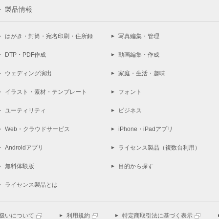
製品情報
はがき・封筒・宛名印刷・住所録
写真編集・管理
DTP・PDF作成
動画編集・作成
ウェディング演出
家庭・生活・趣味
イラスト・素材・テンプレート
フォント
ユーティリティ
ビジネス
Web・クラウドサービス
iPhone・iPadアプリ
Androidアプリ
ライセンス製品（複数台利用）
無料体験版
目的から探す
ライセンス製品とは
扱いについて
利用規約
特定商取引法に基づく表示