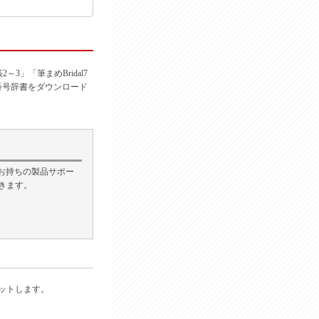
2～3」「筆まめBridal7
番号辞書をダウンロード
は、お持ちの製品サポー
きます。
セットします。