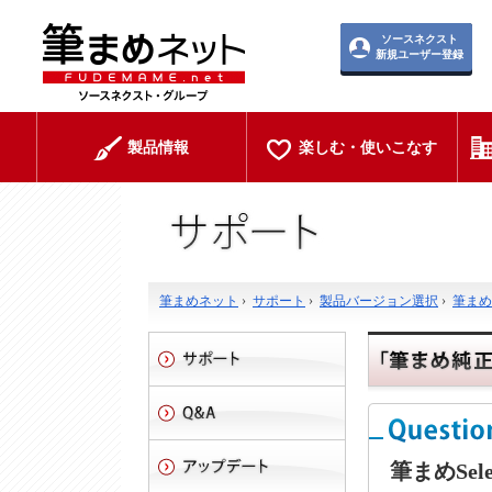
ソースネクスト
新規ユーザー登録
製品情報
楽しむ・使いこなす
筆まめネット
›
サポート
›
製品バージョン選択
›
筆まめ
筆まめSel