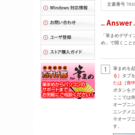
文書番号 7010
「筆まめデザイ
め」で開くこと
筆まめを
る］
タブ
たは［喪
ボタンを
ここでは
オープニ
ニングメ
※オープ
す。