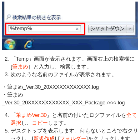
「Temp」画面が表示されます。画面右上の検索欄に
[
筆まめ
］と入力し、検索します。
次のような名前のファイルが表示されます。
・筆まめ_Ver.30_20XXXXXXXXXXXX.log
・筆まめ
_Ver.30_20XXXXXXXXXXXX_XXX_Package.○○○.log
「
筆まめVer.30
」と名前の付いたログファイルを
全て
選択
し、
コピー
します。
デスクトップを表示します。何もないところで右クリ
ックし、[
新規作成
]-[
フォルダー
]をクリックします。