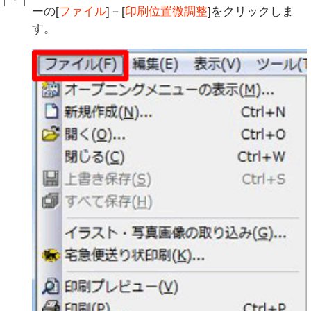
ーの[
ファイル
]－[
印刷位置微調整
]をクリックしま
す。