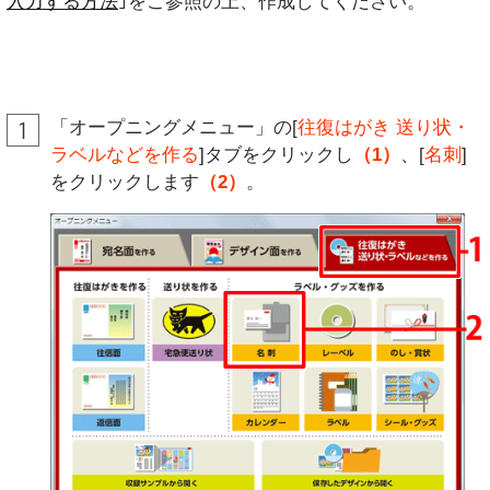
入力する方法
｣をご参照の上、作成してください。
「オープニングメニュー」の[
往復はがき 送り状・
ラベルなどを作る
]タブをクリックし
（1）
、[
名刺
]
をクリックします
（2）
。