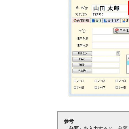
参考
「
分類
」を入力すると、分類