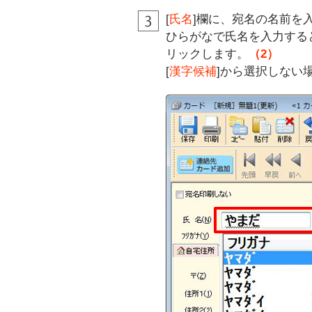
[
氏名
]欄に、宛名の名前を
ひらがなで氏名を入力する
リックします。
（2）
[
漢字候補
]から選択しない