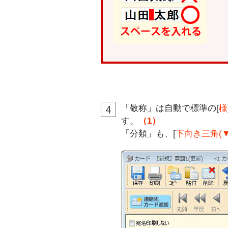
「敬称」は自動で標準の[
様
す。
（1）
「分類」も、[
下向き三角(▼