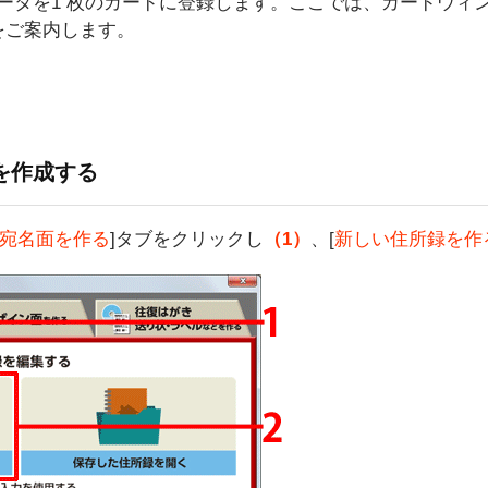
データを1 枚のカードに登録します。ここでは、カードウィ
をご案内します。
を作成する
宛名面を作る
]タブをクリックし
（1）
、[
新しい住所録を作