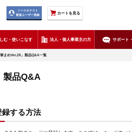
ソースネクスト
カートを見る
新規ユーザー登録
しむ・使いこなす
法人・個人事業主の方
サポート・
筆まめVer.28」製品Q&A一覧
8」製品Q&A
登録する方法