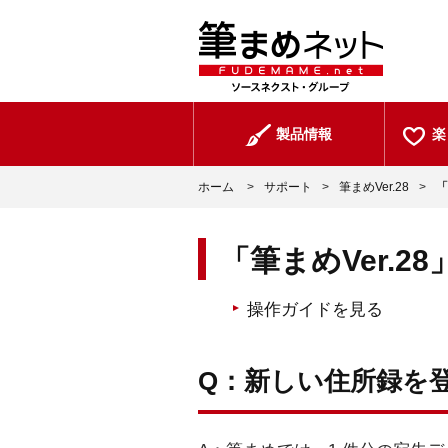
製品情報
楽
ホーム
>
サポート
>
筆まめVer.28
>
「
「筆まめVer.2
操作ガイドを見る
Q：新しい住所録を