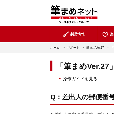
製品情報
楽
ホーム
>
サポート
>
筆まめVer.27
>
「
「筆まめVer.2
操作ガイドを見る
Q：差出人の郵便番