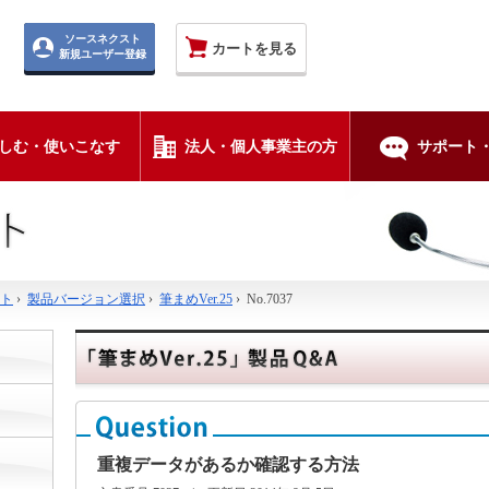
ソースネクスト
カートを見る
新規ユーザー登録
しむ・使いこなす
法人・個人事業主の方
サポート・
ト
›
製品バージョン選択
›
筆まめVer.25
›
No.7037
重複データがあるか確認する方法