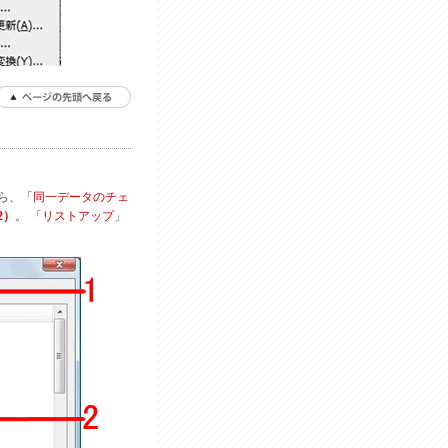
ら、「
同一データのチェ
2）
。 「
リストアップ
」