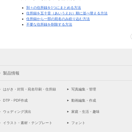
別々の住所録を1つにまとめる方法
住所録を五十音（あいうえお）順に並べ替える方法
住所録から一部の宛名のみ絞り込む方法
不要な住所録を削除する方法
製品情報
はがき・封筒・宛名印刷・住所録
写真編集・管理
DTP・PDF作成
動画編集・作成
ウェディング演出
家庭・生活・趣味
イラスト・素材・テンプレート
フォント