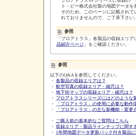
プロアトラスSVシリーズに収録の「
ト・ピー株式会社製の地図データを
そのため、このページに記載されて
れておりませんので、ご了承下さい
参照
「プロアトラス」各製品の収録エリア
品紹介ページ
」をご確認ください。
参照
以下のQ&Aを参照してください。
・
各製品の収録エリアは？
・
航空写真の収録エリア・縮尺は？
・
地下街マップの収録エリア・縮尺は？
・
プロアトラスシリーズにはどのような
・
「プロアトラス」の使用に必要な動作
・
「プロアトラス」の主な新機能・変更
・
ご購入前の基本的なご質問はこちら
・
収録エリア・製品ラインナップに関す
・
1年間地図データ更新パック付き製品