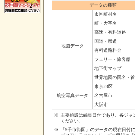
データの種類
市区町村名
町・大字名
高速・有料道路
国道・県道
地図データ
有料道路料金
フェリー・旅客船
地下街マップ
世界地図の国名・首
東京23区
航空写真データ
名古屋市
大阪市
※
主要施設は編集日付であり、各ジャ
ください。
※
「5千市街図」のデータの現在日付