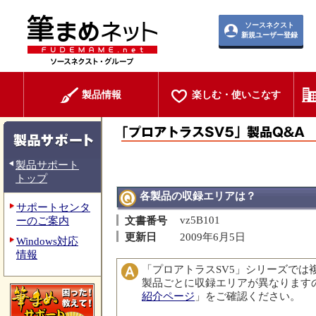
ソースネクスト
新規ユーザー登録
製品情報
楽しむ・使いこなす
製品サポート
トップ
各製品の収録エリアは？
サポートセンタ
vz5B101
ーのご案内
文書番号
更新日
2009年6月5日
Windows対応
情報
「プロアトラスSV5」シリーズでは
製品ごとに収録エリアが異なります
紹介ページ
」をご確認ください。