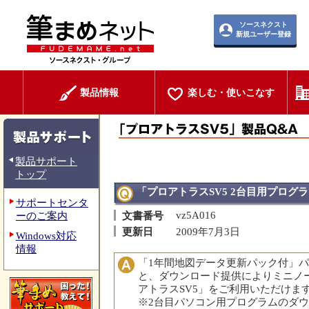
ソースネクスト
新規ユーザー登録
製品情報
楽しむ・使いこなす
製品サポート
トップ
「プロアトラスSV5 2台目用プログ
サポートセンタ
vz5A016
ーのご案内
文書番号
更新日
2009年7月3日
Windows対応
情報
「1年間地図データ更新パック付」
と、ダウンロード提供によりミニノー
アトラスSV5」をご利用いただけま
※2台目パソコン用プログラムのダウ