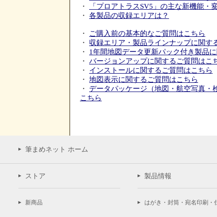
・
「プロアトラスSV5」の主な新機能・
・
各製品の収録エリアは？
・
ご購入前の基本的なご質問はこちら
・
収録エリア・製品ラインナップに関す
・
1年間地図データ更新パック付き製品
・
バージョンアップに関するご質問はこ
・
インストールに関するご質問はこちら
・
地図表示に関するご質問はこちら
・
データパッケージ（地図・航空写真・
こちら
筆まめネット ホーム
ストア
製品情報
新商品
はがき・封筒・宛名印刷・