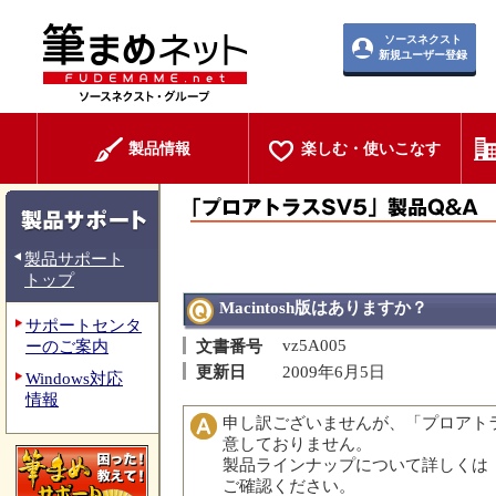
ソースネクスト
新規ユーザー登録
製品情報
楽しむ・使いこなす
製品サポート
トップ
Macintosh版はありますか？
サポートセンタ
vz5A005
ーのご案内
文書番号
更新日
2009年6月5日
Windows対応
情報
申し訳ございませんが、「プロアトラスS
意しておりません。
製品ラインナップについて詳しくは
ご確認ください。