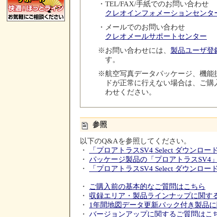
・
TEL/FAX/手紙でのお問い合わせ
クレオインフォメーションセンタ
・
メールでのお問い合わせ
クレオメールサポートセンター
※
お問い合わせには、
製品ユーザ登
す。
※
航空写真データパッケージ、機能
ドが正常に行えない場合は、ご購
わせください。
参照
以下のQ&Aを参照してください。
・
「プロアトラスSV4 Select ダウン
・
パッケージ製品の「プロアトラスSV4
・
「プロアトラスSV4 Select ダウ
・
ご購入前の基本的なご質問はこちら
・
収録エリア・製品ラインナップに関す
・
1年間地図データ更新パック付き製品
・
バージョンアップに関するご質問はこ