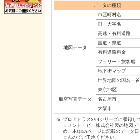
データの種類
市区町村名
町・大字名
高速・有料道路
国道・県道
地図データ
有料道路料金
フェリー・旅客船
地下街マップ
世界地図の国名・首
東京23区
航空写真データ
名古屋市
大阪市
※
プロアトラスSV4シリーズに収録し
リメント・ピー株式会社製の地図デ
め、本Q&Aページに記載のデータ日
せんのでご了承ください。