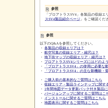
参照
「プロアトラスSV4」各製品の収録エ
スSV4製品紹介ページ
」をご確認くだ
参照
以下のQ&Aを参照してください。
・
各製品の収録エリアは？
・
航空写真の収録エリア・縮尺は？
・
地下街マップの収録エリア・縮尺は？
・
プロアトラスSV4シリーズにはどのよ
・
「プロアトラスSV4」の使用に必要な
・
「プロアトラスSV4」の主な新機能・
・
ご購入前の基本的なご質問はこちら
・
収録エリア・製品ラインナップに関す
・
1年間地図データ更新パック付き製品
・
バージョンアップに関するご質問はこ
・
インストールに関するご質問はこちら
・
地図表示に関するご質問はこちら