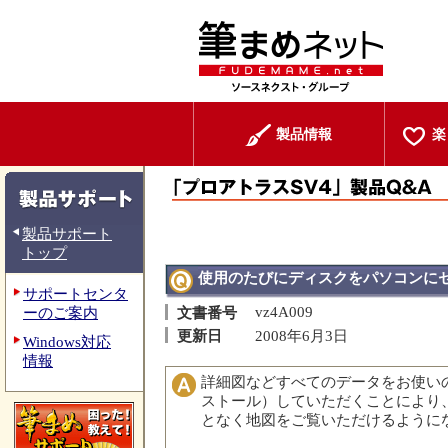
製品情報
楽
製品サポート
トップ
使用のたびにディスクをパソコンに
サポートセンタ
vz4A009
ーのご案内
文書番号
更新日
2008年6月3日
Windows対応
情報
詳細図などすべてのデータをお使い
ストール）していただくことにより
となく地図をご覧いただけるように