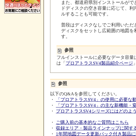
また、都道府県別インストールがで
ドディスクの空き容量に応じて、利
ルすることも可能です。
普段はディスクなしでご利用いただ
ディスクをセットし広範囲の地図を
す。
参照
フルインストールに必要なデータ容量
は「
プロアトラスSV4製品紹介ページ
参照
以下のQ&Aを参照してください。
・
「プロアトラスSV4」の使用に必要な
・
「プロアトラスSV4」の主な新機能・
・
プロアトラスSV4シリーズにはどのよ
・
ご購入前の基本的なご質問はこちら
・
収録エリア・製品ラインナップに関す
・
1年間地図データ更新パック付き製品