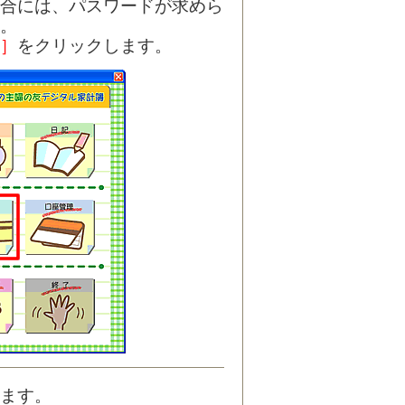
合には、パスワードが求めら
。
］
をクリックします。
ます。