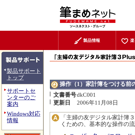
製品情報
楽
製品サポート
トップ
操作（1）家計簿をつける前
サポートセ
文書番号
dkC001
ンターのご
更新日
2006年11月08日
案内
Windows対応
「主婦の友デジタル家計簿３P
情報
くための、基本的な操作の流