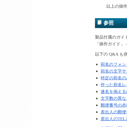
以上の操
参照
製品付属のガイ
「操作ガイド」－
以下の Q&A 
宛名のフォン
宛名の文字サ
特定の宛名の
作った宛名レ
連名を揃える
文字数の異な
郵便番号の赤
差出人の郵便
差出人のTE