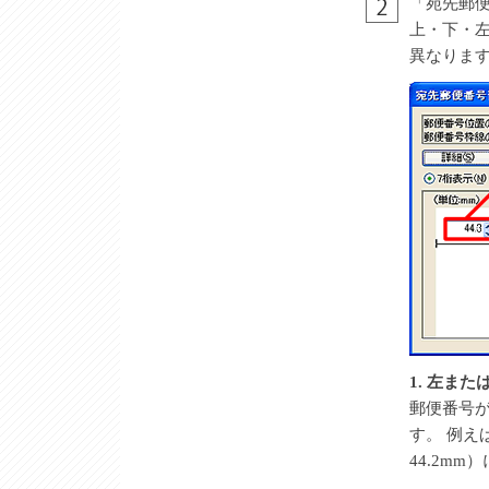
「宛先郵
上・下・
異なりま
1. 左ま
郵便番号
す。 例え
44.2m