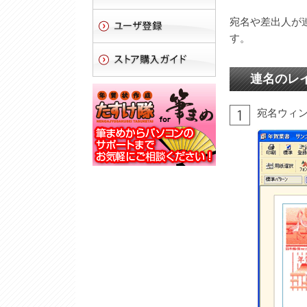
宛名や差出人が
す。
連名のレ
宛名ウィ