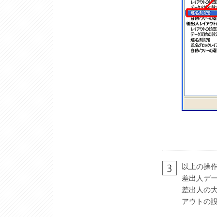
以上の操
差出人デ
差出人の大
アウトの