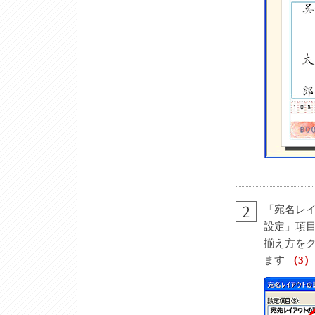
「宛名レ
設定」項
揃え方を
ます
（3）