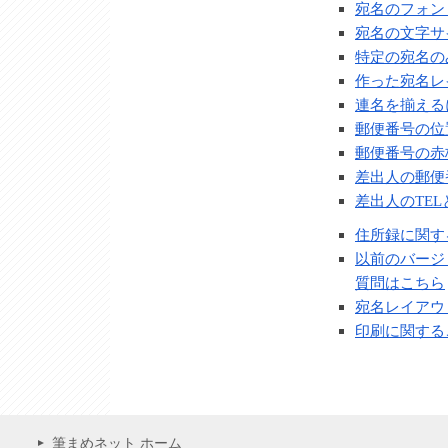
宛名のフォン
宛名の文字サ
特定の宛名の
作った宛名レ
連名を揃える
郵便番号の位
郵便番号の赤
差出人の郵便
差出人のTE
住所録に関す
以前のバージ
質問はこちら
宛名レイアウ
印刷に関する
筆まめネット ホーム