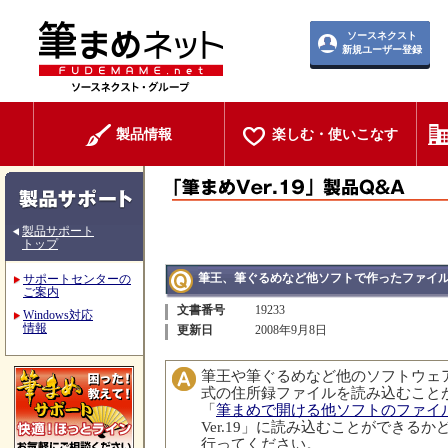
ソースネクスト
新規ユーザー登録
製品情報
楽しむ・使いこなす
製品サポート
トップ
筆王、筆ぐるめなど他ソフトで作ったファイ
サポートセンターの
ご案内
文書番号
19233
Windows対応
情報
更新日
2008年9月8日
筆王や筆ぐるめなど他のソフトウェ
式の住所録ファイルを読み込むこと
「
筆まめで開ける他ソフトのファイ
Ver.19」に読み込むことができる
行ってください。