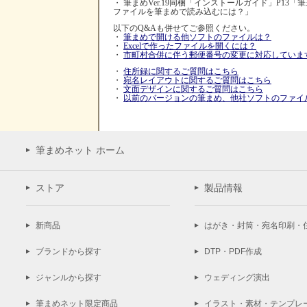
・ 筆まめVer.19同梱「インストールガイド」P13「筆王20
ファイルを筆まめで読み込むには？」
以下のQ&Aも併せてご参照ください。
・
筆まめで開ける他ソフトのファイルは？
・
Excelで作ったファイルを開くには？
・
市町村合併に伴う郵便番号の変更に対応していま
・
住所録に関するご質問はこちら
・
宛名レイアウトに関するご質問はこちら
・
文面デザインに関するご質問はこちら
・
以前のバージョンの筆まめ、他社ソフトのファイ
筆まめネット ホーム
ストア
製品情報
新商品
はがき・封筒・宛名印刷・
ブランドから探す
DTP・PDF作成
ジャンルから探す
ウェディング演出
筆まめネット限定商品
イラスト・素材・テンプレ