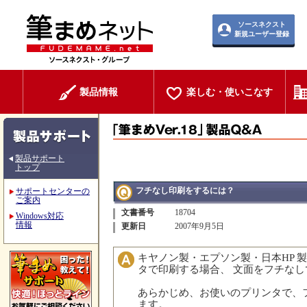
ソースネクスト
新規ユーザー登録
製品情報
楽しむ・使いこなす
製品サポート
トップ
フチなし印刷をするには？
サポートセンターの
ご案内
文書番号
18704
Windows対応
情報
更新日
2007年9月5日
キヤノン製・エプソン製・日本HP 
タで印刷する場合、 文面をフチな
あらかじめ、お使いのプリンタで、
ます。