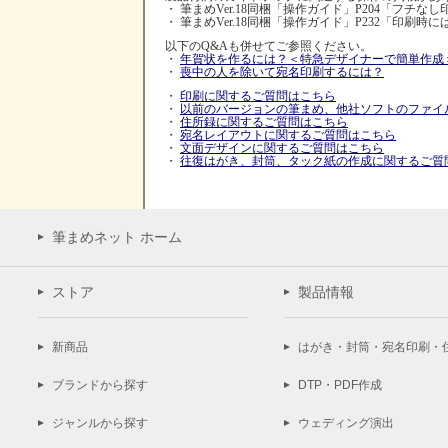
・ 筆まめVer.18同梱「操作ガイド」P204「フチ
・ 筆まめVer.18同梱「操作ガイド」P232「印刷
以下のQ&Aも併せてご参照ください。
・
年賀状を作るには？＜特急デザイナーで簡単作成
・
喪中の人を除いて宛名印刷するには？
・
印刷に関するご質問はこちら
・
以前のバージョンの筆まめ、他社ソフトのファイ
・
住所録に関するご質問はこちら
・
宛名レイアウトに関するご質問はこちら
・
文面デザインに関するご質問はこちら
・
往復はがき、封筒、タック紙の作成に関するご質
筆まめネット ホーム
ストア
製品情報
新商品
はがき・封筒・宛名印刷・
ブランドから探す
DTP・PDF作成
ジャンルから探す
ウェディング演出