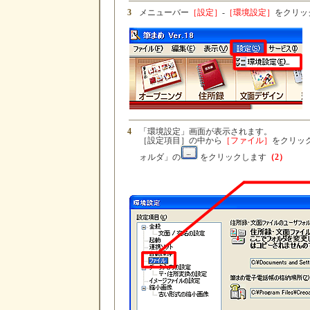
3
メニューバー
［設定］
-
［環境設定］
をクリッ
4
「環境設定」画面が表示されます。
［設定項目］の中から
［ファイル］
をクリッ
ォルダ」の
をクリックします
（2）