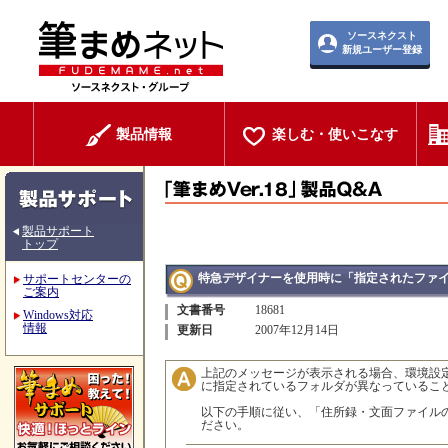
ソースネクスト
新規ユーザー登録
製品情報
楽しむ・使いこなす
製品サポート
トップ
特急デザイナーを使用時に「指定されたファ
サポートセンターの
ご案内
文書番号
18681
Windows対応
情報
更新日
2007年12月14日
上記のメッセージが表示される場合、環境設
に指定されているフォルダが異なっているこ
以下の手順に従い、「住所録・文面ファイル
ださい。