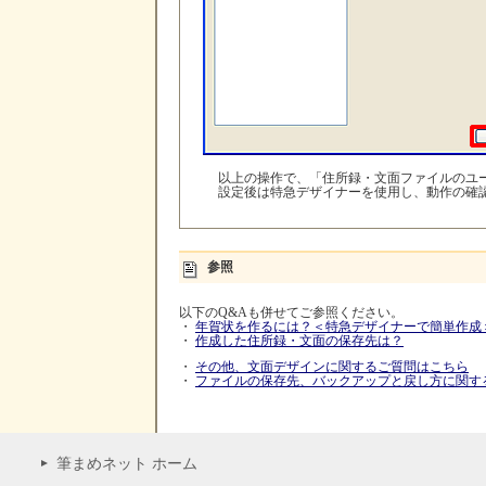
以上の操作で、「住所録・文面ファイルのユ
設定後は特急デザイナーを使用し、動作の確
参照
以下のQ&Aも併せてご参照ください。
・
年賀状を作るには？＜特急デザイナーで簡単作成
・
作成した住所録・文面の保存先は？
・
その他、文面デザインに関するご質問はこちら
・
ファイルの保存先、バックアップと戻し方に関す
筆まめネット ホーム