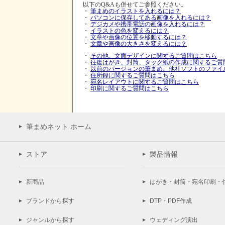
以下のQ&Aも併せてご参照ください。
・
筆まめのイラストを入れるには？
・
パソコンに保存してある画像を入れるには？
・
デジカメや携帯電話の画像を入れるには？
・
イラストの色を変えるには？
・
文章や画像の位置を移動するには？
・
文章や画像の大きさを変えるには？
・
その他、文面デザインに関するご質問はこちら
・
往復はがき、封筒、タック紙の作成に関するご質
・
以前のバージョンの筆まめ、他社ソフトのファイ
・
住所録に関するご質問はこちら
・
宛名レイアウトに関するご質問はこちら
・
印刷に関するご質問はこちら
筆まめネット ホーム
ストア
製品情報
新商品
はがき・封筒・宛名印刷・
ブランドから探す
DTP・PDF作成
ジャンルから探す
ウェディング演出