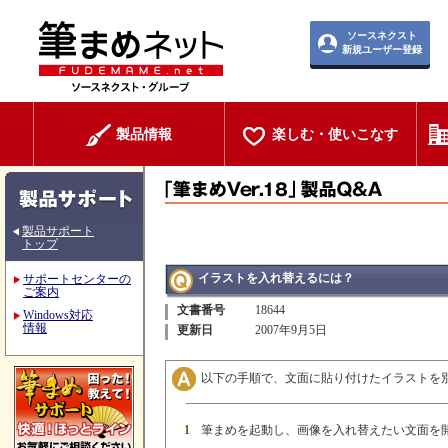
ソースネクスト
新規ユーザー登録
製品情報
楽しむ・使いこなす
製品サポート
トップ
イラストを入れ替えるには？
サポートセンターの
ご案内
文書番号
18644
Windows対応
情報
更新日
2007年9月5日
以下の手順で、文面に貼り付けたイラストを
1
筆まめを起動し、画像を入れ替えたい文面を