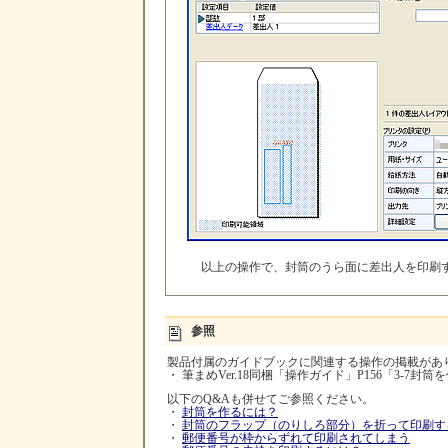
以上の操作で、封筒のうら面に差出人を印刷
参照
製品付属のガイドブックに関連する操作の掲載があ
・ 筆まめVer.18同梱「操作ガイド」P156「3-7封筒
以下のQ&Aも併せてご参照ください。
・
封筒を作るには？
・
封筒のフラップ（のりしろ部分）を折って印刷す
・
郵便番号が枠からずれて印刷されてしまう