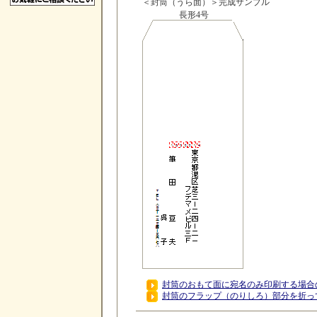
＜封筒（うら面）＞完成サンプル
長形4号
封筒のおもて面に宛名のみ印刷する場合
封筒のフラップ（のりしろ）部分を折っ