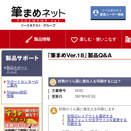
ソースネクスト
新規ユーザー登録
製品情報
楽しむ・使いこなす
製品サポート
トップ
封筒のうら面に差出人を印刷するには？
サポートセンターの
ご案内
文書番号
18542
Windows対応
情報
更新日
2007年9月5日
封筒のうら面に差出人を印刷します。
1
封筒のレイアウトを選択する
2
宛名フォントや文字サイズを変更する
3
印刷する