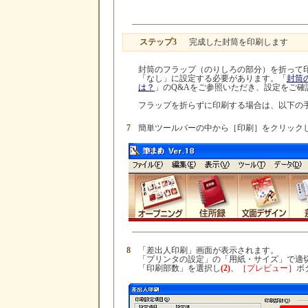
ステップ3
完成した封筒を印刷します
封筒のフラップ（のりしろの部分）を折って
「なし」に設定する必要があります。「
封筒
は？
」のQ&Aをご参照いただき、設定をご確
フラップを折らずに印刷する場合は、以下の
7
簡単ツールバーの中から［印刷］をクリック
8
「差出人印刷」画面が表示されます。
「プリンタの設定」の「用紙・サイズ」で適
「印刷部数」を選択し
(2)
、
［プレビュー］
ボ