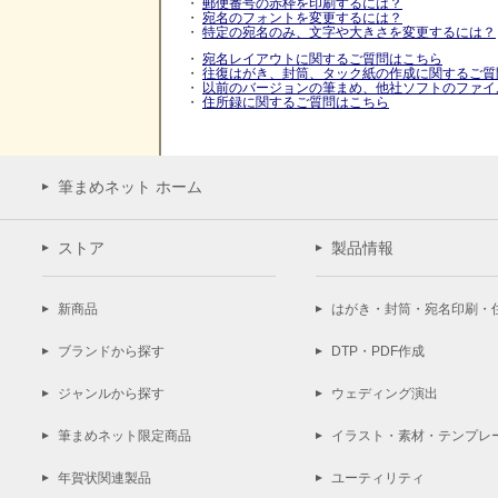
・
郵便番号の赤枠を印刷するには？
・
宛名のフォントを変更するには？
・
特定の宛名のみ、文字や大きさを変更するには？
・
宛名レイアウトに関するご質問はこちら
・
往復はがき、封筒、タック紙の作成に関するご質
・
以前のバージョンの筆まめ、他社ソフトのファイ
・
住所録に関するご質問はこちら
筆まめネット ホーム
ストア
製品情報
新商品
はがき・封筒・宛名印刷・
ブランドから探す
DTP・PDF作成
ジャンルから探す
ウェディング演出
筆まめネット限定商品
イラスト・素材・テンプレ
年賀状関連製品
ユーティリティ