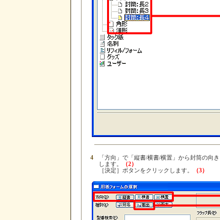
4
「方向」で「縦書/横書/横置」から封筒の向
します。
（2）
［決定］ボタンをクリックします。
（3）