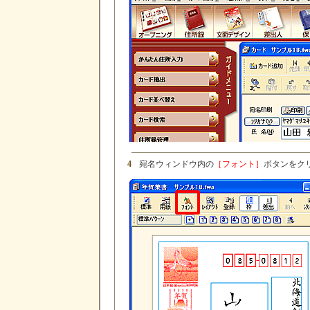
4
宛名ウィンドウ内の
［フォント］
ボタンをク