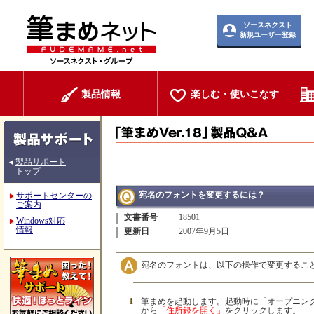
ソースネクスト
新規ユーザー登録
製品情報
楽しむ・使いこなす
製品サポート
トップ
宛名のフォントを変更するには？
サポートセンターの
ご案内
文書番号
18501
Windows対応
情報
更新日
2007年9月5日
宛名のフォントは、以下の操作で変更するこ
1
筆まめを起動します。起動時に「オープニン
から
「住所録を開く」
をクリックします。