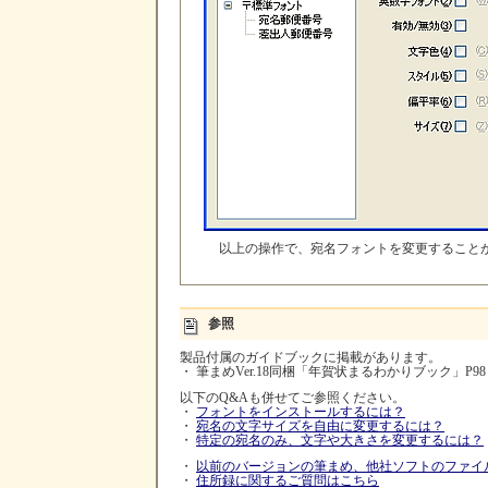
以上の操作で、宛名フォントを変更すること
参照
製品付属のガイドブックに掲載があります。
・ 筆まめVer.18同梱「年賀状まるわかりブック」P
以下のQ&Aも併せてご参照ください。
・
フォントをインストールするには？
・
宛名の文字サイズを自由に変更するには？
・
特定の宛名のみ、文字や大きさを変更するには？
・
以前のバージョンの筆まめ、他社ソフトのファイ
・
住所録に関するご質問はこちら