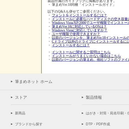
製品付属のガイドブックに掲載があります。
・ 筆まめVer.18同梱「インストールガイド」
以下のQ&Aも併せてご参照ください。
・
フォントをインストールするには？
・
インストールに必要なハードディスクの空き容量
・
Windows Vista/XP/2000でユーザ権限でイン
・
筆まめVer.18に対応しているOSは？
・
Windows Vistaに対応していますか？
・
ユーザ権限で使用できますか？
・
以前のバージョンを、筆まめVer.18インストー
・
Cドライブ以外のドライブにインストールするに
・
インストールするには？
・
インストールに関するご質問はこちら
・
インストールがうまくいかない場合はこちら
・
以前のバージョンの筆まめ、他社ソフトのファイ
筆まめネット ホーム
ストア
製品情報
新商品
はがき・封筒・宛名印刷・
ブランドから探す
DTP・PDF作成