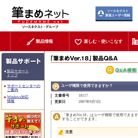
ソースネクスト
新規ユーザー登録
製品情報
楽しむ・使いこなす
製品サポート
トップ
ユーザ権限で使用できますか？
サポートセンターの
ご案内
文書番号
18117
Windows対応
情報
更新日
2007年9月5日
「筆まめVer.18」はユーザ権限で使用でき
することができます。
注意