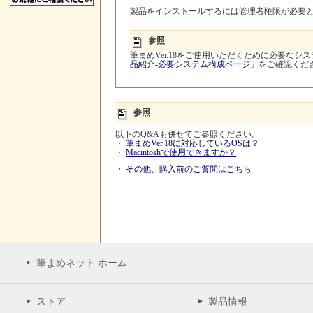
製品をインストールするには管理者権限が必要
参照
筆まめVer.18をご使用いただくために必要な
品紹介-必要システム構成ページ
」をご確認くだ
参照
以下のQ&Aも併せてご参照ください。
・
筆まめVer.18に対応しているOSは？
・
Macintoshで使用できますか？
・
その他、購入前のご質問はこちら
筆まめネット ホーム
ストア
製品情報