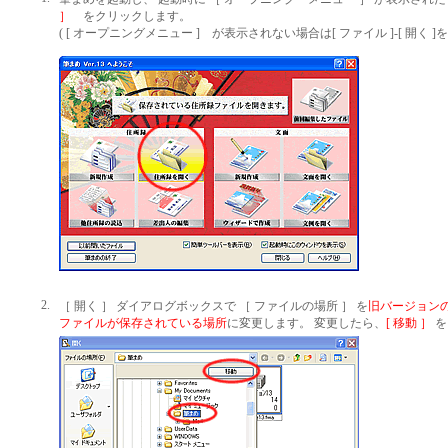
］
をクリックします。
( [ オープニングメニュー ] が表示されない場合は[ ファイル ]-[ 開く 
2.
［ 開く ］ ダイアログボックスで ［ ファイルの場所 ］ を
旧バージョン
ファイルが保存されている場所
に変更します。 変更したら、
[ 移動 ］
を