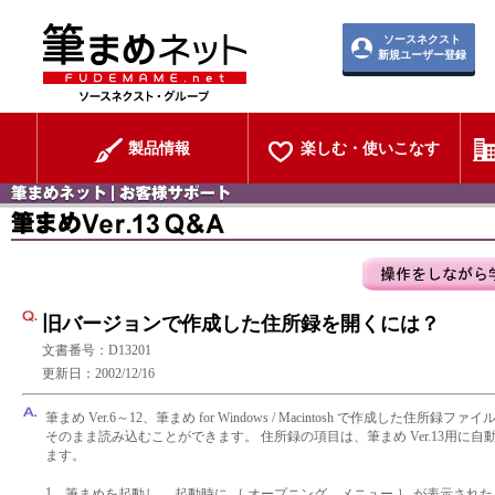
ソースネクスト
新規ユーザー登録
製品情報
楽しむ・使いこなす
旧バージョンで作成した住所録を開くには？
文書番号：D13201
更新日：2002/12/16
筆まめ Ver.6～12、筆まめ for Windows / Macintosh で作成した住所録ファイル
そのまま読み込むことができます。 住所録の項目は、筆まめ Ver.13用に
ます。
1.
筆まめを起動し、 起動時に ［ オープニング メニュー ］ が表示され