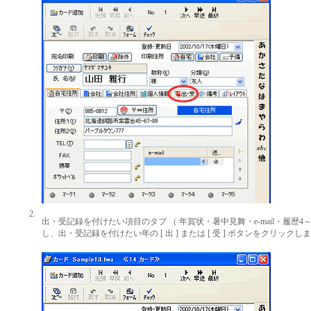
2.
出・受記録を付けたい項目のタブ （ 年賀状・暑中見舞・e-mail・履歴4～
し、出・受記録を付けたい年の [ 出 ] または [ 受 ] ボタンをクリックし