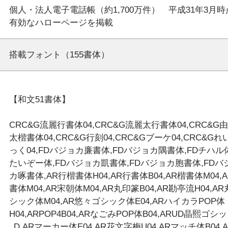
個人・法人電子電話帳（約1,700万件）　平成31年3月時
搭載フォント（155書体）
【和文51書体】 
CRC&G流麗行書体04,CRC&G流麗太行書体04,CRC&G
太楷書体04,CRC&G行刻04,CRC&Gブーケ04,CRC&Gれ
っく04,FDバジョカ廉書体,FDバジョカ隅書体,FDチハル体
たいぞー体,FDバジョカ凱書体,FDバジョカ胞書体,FDバ
カ啄書体,AR行楷書体H04,AR行書体B04,AR楷書体M04,
書体M04,AR宋朝体M04,AR丸印篆B04,AR勘亭流H04,A
シック体M04,AR悠々ゴシック体E04,ARハイカラPOP体
H04,ARPOP4B04,ARなごみPOP体B04,ARUD晶熙ゴシ
_D,ARマーカー体E04,AR花文字梅U04,ARマッチ体B04,