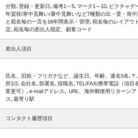
分類､登録・更新日､備考1～5､マーク1～10､ピクチャデ
年賀状/寒中見舞い/暑中見舞いなど7種類の出・受・喪中
と宛名毎の一言を16年間表示・管理､宛名毎のレイアウ
差出人項目
氏名、旧姓・フリガナなど、誕生日、年齢、連名5名､〒
所1/2､会社名､部署名､役職名､TEL/FAX/携帯電話（項目
変更可）､e-mailアドレス､ URL、海外郵便用リターン
コンタクト履歴項目