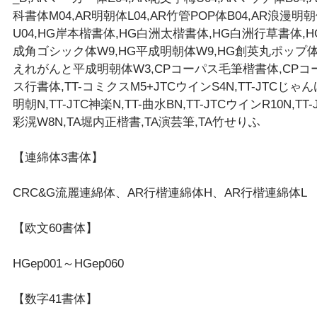
科書体M04,AR明朝体L04,AR竹管POP体B04,AR浪漫明
U04,HG岸本楷書体,HG白洲太楷書体,HG白洲行草書体,H
成角ゴシック体W9,HG平成明朝体W9,HG創英丸ポップ体
えれがんと平成明朝体W3,CPコーパス毛筆楷書体,CPコ
ス行書体,TT-コミクスM5+JTCウインS4N,TT-JTCじゃ
明朝N,TT-JTC神楽N,TT-曲水BN,TT-JTCウインR10N,TT-
彩滉W8N,TA堀内正楷書,TA演芸筆,TA竹せりふ
【連綿体3書体】
CRC&G流麗連綿体、AR行楷連綿体H、AR行楷連綿体L
【欧文60書体】
HGep001～HGep060
【数字41書体】