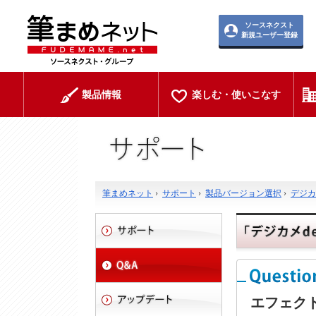
ソースネクスト
新規ユーザー登録
製品情報
楽しむ・使いこなす
筆まめネット
›
サポート
›
製品バージョン選択
›
デジカメ
エフェク