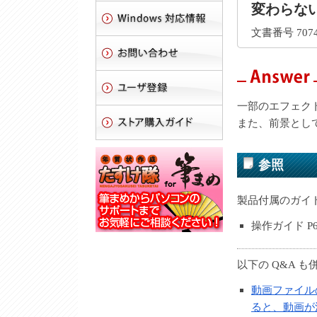
変わらな
文書番号 7074
一部のエフェク
また、前景とし
参照
製品付属のガイ
操作ガイド P
以下の Q&A 
動画ファイルの
ると、動画が