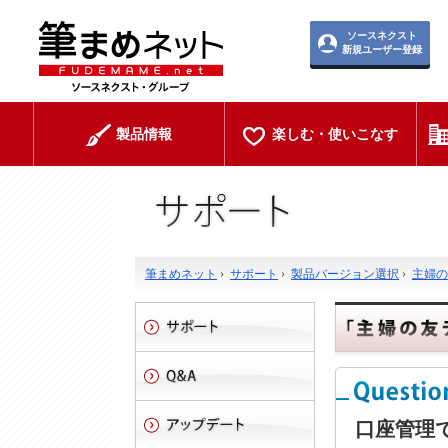
ソースネクスト
新規ユーザー登録
製品情報
楽しむ・使いこなす
筆まめネット
›
サポート
›
製品バージョン選択
›
主婦の
口座管理