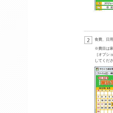
食費、日
※費目は
［オプシ
してくだ