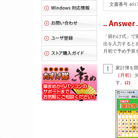
文書番号 4017
「袋わけ式」で
出を入力すると
月初で予め予算
家計簿を
［月初］
す。
(2)