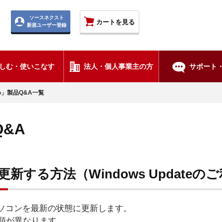
ソースネクスト
カートを見る
新規ユーザー登録
しむ・使いこなす
法人・個人事業主の方
サポート・
」製品Q&A一覧
&A
新する方法（Windows Updateの
行し、パソコンを最新の状態に更新します。
順が異なります。