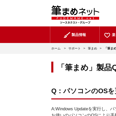
製品情報
楽
ホーム
>
サポート
>
筆まめ
>
「筆まめ
「筆まめ」製品Q
Q：パソコンのOSを更
A:Windows Updateを実
お使いのパソコンのOSにより手